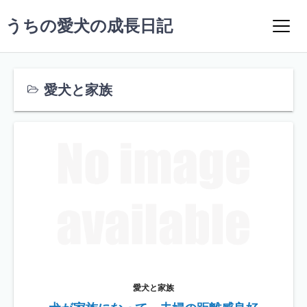
コ
うちの愛犬の成長日記
ン
テ
ン
ツ
愛犬と家族
へ
ス
キ
ッ
プ
愛犬と家族