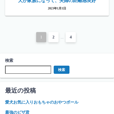
犬が家族になって、夫婦の距離感良好
2023年1月1日
投
1
2
4
…
稿
ナ
検索
ビ
検索
ゲ
ー
最近の投稿
シ
ョ
愛犬お気に入りおもちゃのおやつボール
ン
最強のピザ君