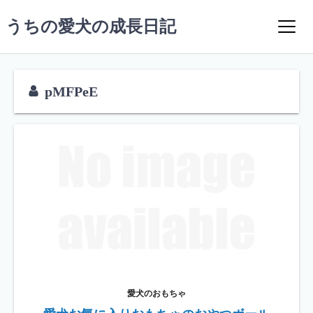
コ
うちの愛犬の成長日記
ン
テ
ン
ツ
pMFPeE
へ
ス
キ
ッ
プ
愛犬のおもちゃ