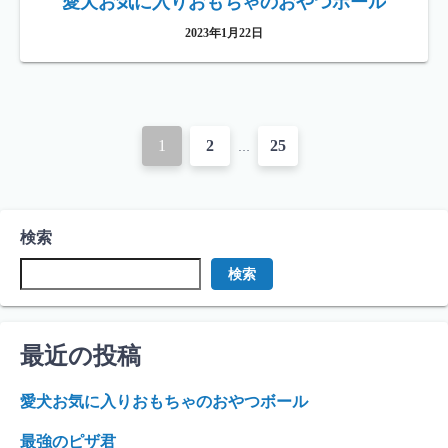
愛犬お気に入りおもちゃのおやつボール
2023年1月22日
投
1
2
25
…
稿
ナ
検索
ビ
検索
ゲ
ー
最近の投稿
シ
ョ
愛犬お気に入りおもちゃのおやつボール
ン
最強のピザ君