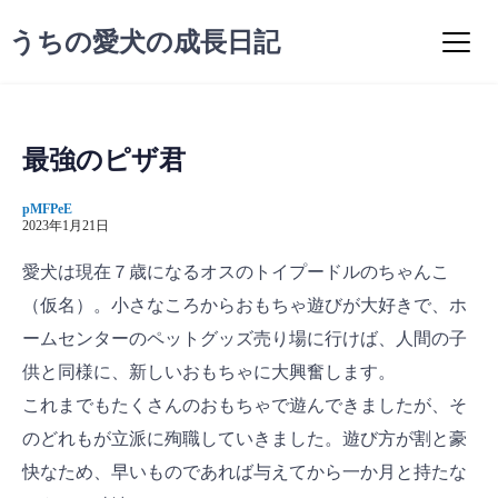
コ
うちの愛犬の成長日記
ン
テ
ン
ツ
へ
最強のピザ君
ス
キ
pMFPeE
ッ
2023年1月21日
プ
愛犬は現在７歳になるオスのトイプードルのちゃんこ
（仮名）。小さなころからおもちゃ遊びが大好きで、ホ
ームセンターのペットグッズ売り場に行けば、人間の子
供と同様に、新しいおもちゃに大興奮します。
これまでもたくさんのおもちゃで遊んできましたが、そ
のどれもが立派に殉職していきました。遊び方が割と豪
快なため、早いものであれば与えてから一か月と持たな