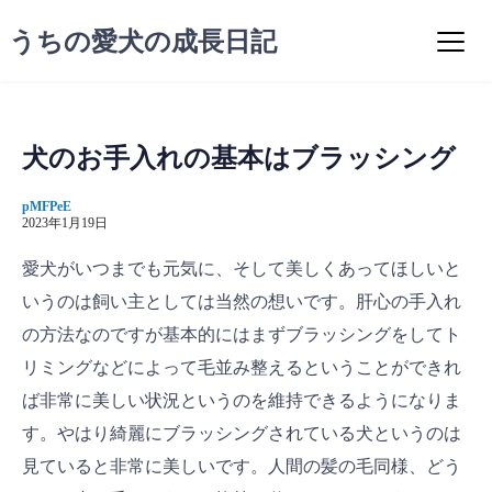
コ
うちの愛犬の成長日記
ン
テ
ン
ツ
へ
犬のお手入れの基本はブラッシング
ス
キ
pMFPeE
ッ
2023年1月19日
プ
愛犬がいつまでも元気に、そして美しくあってほしいと
いうのは飼い主としては当然の想いです。肝心の手入れ
の方法なのですが基本的にはまずブラッシングをしてト
リミングなどによって毛並み整えるということができれ
ば非常に美しい状況というのを維持できるようになりま
す。やはり綺麗にブラッシングされている犬というのは
見ていると非常に美しいです。人間の髪の毛同様、どう