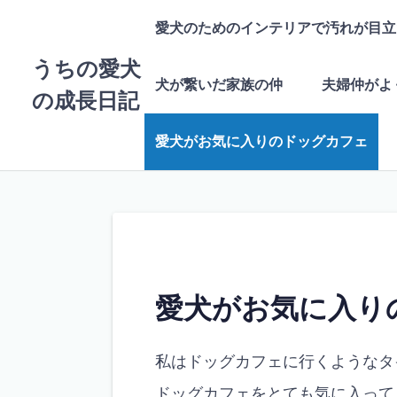
コ
愛犬のためのインテリアで汚れが目立
ン
テ
うちの愛犬
ン
犬が繋いだ家族の仲
夫婦仲がよ
ツ
の成長日記
へ
ス
愛犬がお気に入りのドッグカフェ
キ
ッ
プ
愛犬がお気に入り
私はドッグカフェに行くようなタ
ドッグカフェをとても気に入って